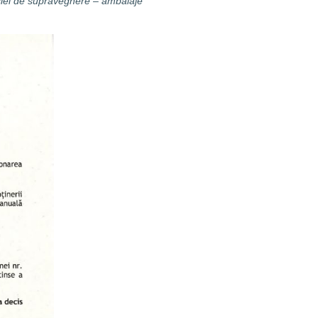
siei de supraveghere – ambalaje