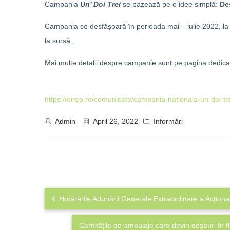
Campania
Un’ Doi Trei
se bazează pe o idee simplă:
De
Campania se desfășoară în perioada mai – iulie 2022, la n
la sursă.
Mai multe detalii despre campanie sunt pe pagina dedic
https://oirep.ro/comunicate/campania-nationala-un-doi-tre
Admin
April 26, 2022
Informări
Hotărârile Adunării Generale Extraordinare a Acționa
Cantitățile de ambalaje care devin deșeuri în f