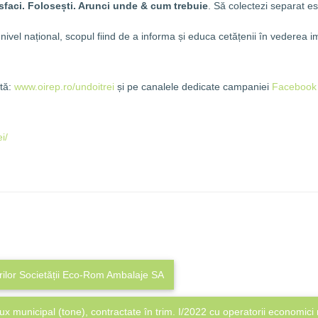
sfaci. Folosești. Arunci unde & cum trebuie
. Să colectezi separat
ivel național, scopul fiind de a informa și educa cetățenii în vederea i
ată:
www.oirep.ro/undoitrei
și pe canalele dedicate campaniei
Facebook
i/
rilor Societății Eco-Rom Ambalaje SA
lux municipal (tone), contractate în trim. I/2022 cu operatorii economici