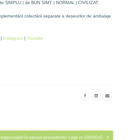
 este SIMPLU | de BUN SIMȚ | NORMAL | CIVILIZAT.
mplementării colectării separate a deșeurilor de ambalaje
|
Instagram
|
Youtube
 responsabili în sensul prevederilor Legii nr.249/2015.