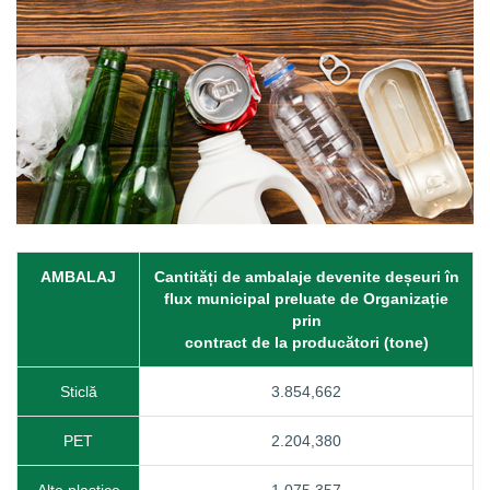
AMBALAJ
Cantități de ambalaje devenite deșeuri în
flux municipal preluate de Organizație
prin
contract de la producători (tone)
Sticlă
3.854,662
PET
2.204,380