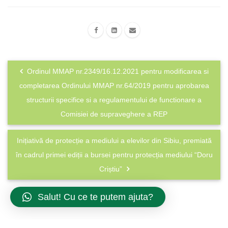
Ordinul MMAP nr.2349/16.12.2021 pentru modificarea si
completarea Ordinului MMAP nr.64/2019 pentru aprobarea
structurii specifice si a regulamentului de functionare a
Comisiei de supraveghere a REP
Inițiativă de protecție a mediului a elevilor din Sibiu, premiată
în cadrul primei ediții a bursei pentru protecția mediului “Doru
Criștiu”
Salut! Cu ce te putem ajuta?