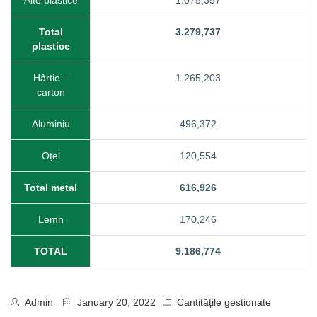
Alte plastice
1.075,357
Total
3.279,737
plastice
Hârtie –
1.265,203
carton
Aluminiu
496,372
Oțel
120,554
Total metal
616,926
Lemn
170,246
TOTAL
9.186,774
Admin
January 20, 2022
Cantitățile gestionate